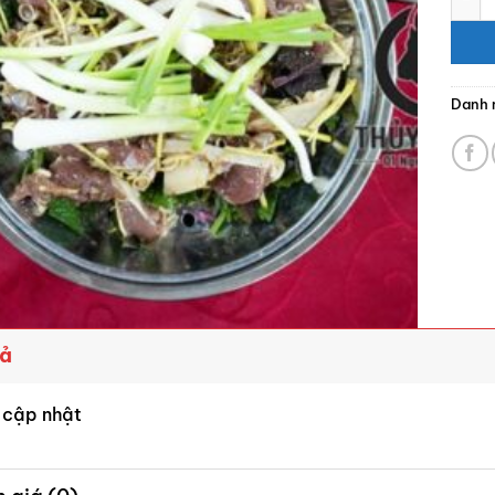
Danh 
tả
 cập nhật