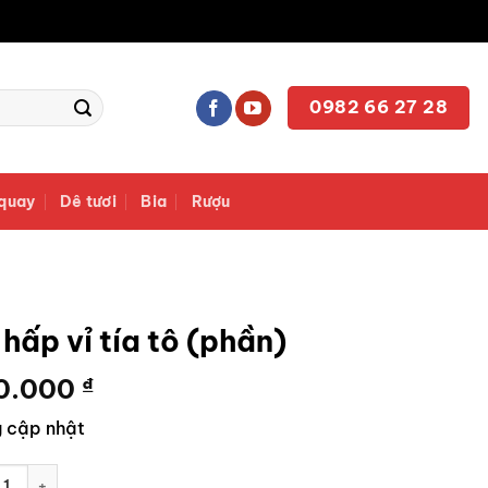
0982 66 27 28
quay
Dê tươi
Bia
Rượu
hấp vỉ tía tô (phần)
0.000
₫
 cập nhật
 vỉ tía tô (phần) số lượng