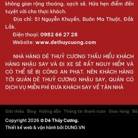
không gian rộng thoáng, sạch sẽ. Hứa hẹn điểm đến
tuyệt vời cho thực khách.
Địa chỉ: 51 Nguyễn Khuyến, Buôn Ma Thuột, Đắk
Lắk.
Điện thoại:
0982 66 27 28
Website:
www.dethuycuong.com
NHÀ HÀNG DÊ THUỶ CƯƠNG THẤU HIỂU KHÁCH
HÀNG NHẬU SAY VÀ ĐI XE SẼ RẤT NGUY HIỂM VÀ
CÓ THỂ SẼ BỊ CÔNG AN PHẠT. NÊN KHÁCH HÀNG
TỚI QUÁN DÊ THUỶ CƯƠNG NHẬU SAY, QUÁN CÓ
DỊCH VỤ MIỄN PHÍ ĐƯA KHÁCH SAY VỀ TẬN NHÀ
Giới thiệu
Blog
Hướng dẫn
Thông tin thanh toán
Giao hàng
Bả
Copyright 2026 ©
Dê Thủy Cương.
Thiết kế web & vận hành bởi
DUNG.VN