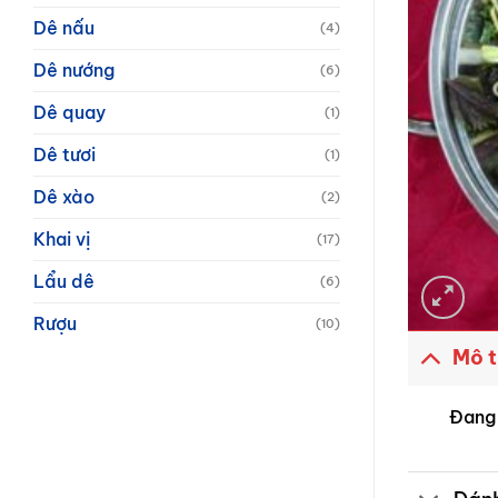
Dê nấu
(4)
Dê nướng
(6)
Dê quay
(1)
Dê tươi
(1)
Dê xào
(2)
Khai vị
(17)
Lẩu dê
(6)
Rượu
(10)
Mô 
Đang