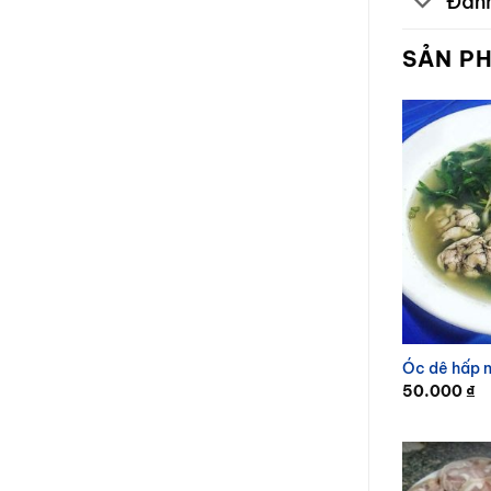
Đánh
SẢN P
Óc dê hấp n
50.000
₫