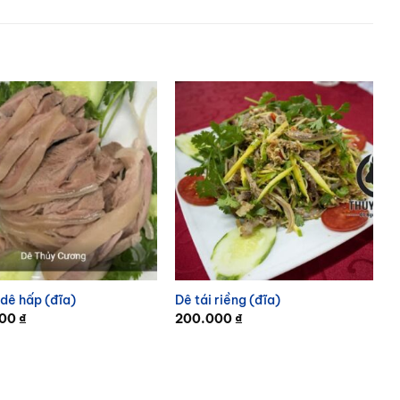
 dê hấp (đĩa)
Dê tái riềng (đĩa)
000
₫
200.000
₫