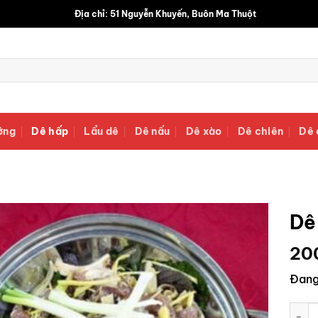
Địa chỉ: 51 Nguyễn Khuyến, Buôn Ma Thuột
ớng
Dê hấp
Lẩu dê
Dê nấu
Dê xào
Dê chiên
Dê 
Dê 
20
Đang
Dê hấp