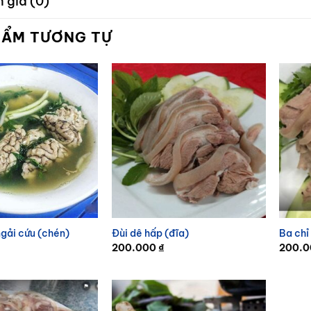
 giá (0)
HẨM TƯƠNG TỰ
gải cứu (chén)
Đùi dê hấp (đĩa)
Ba chỉ
200.000
₫
200.