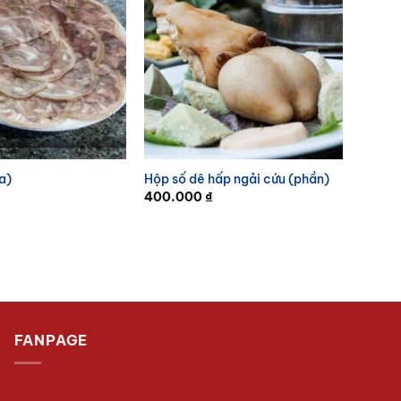
a)
Hộp số dê hấp ngải cứu (phần)
400.000
₫
FANPAGE