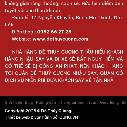
không gian rộng thoáng, sạch sẽ. Hứa hẹn điểm đến
tuyệt vời cho thực khách.
Địa chỉ: 51 Nguyễn Khuyến, Buôn Ma Thuột, Đắk
Lắk.
Điện thoại:
0982 66 27 28
Website:
www.dethuycuong.com
NHÀ HÀNG DÊ THUỶ CƯƠNG THẤU HIỂU KHÁCH
HÀNG NHẬU SAY VÀ ĐI XE SẼ RẤT NGUY HIỂM VÀ
CÓ THỂ SẼ BỊ CÔNG AN PHẠT. NÊN KHÁCH HÀNG
TỚI QUÁN DÊ THUỶ CƯƠNG NHẬU SAY, QUÁN CÓ
DỊCH VỤ MIỄN PHÍ ĐƯA KHÁCH SAY VỀ TẬN NHÀ
Giới thiệu
Blog
Hướng dẫn
Thông tin thanh toán
Giao hàng
Bả
Copyright 2026 ©
Dê Thủy Cương.
Thiết kế web & vận hành bởi
DUNG.VN