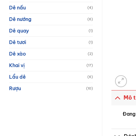
Dê nấu
(4)
Dê nướng
(6)
Dê quay
(1)
Dê tươi
(1)
Dê xào
(2)
Khai vị
(17)
Lẩu dê
(6)
Rượu
(10)
Mô 
Đang