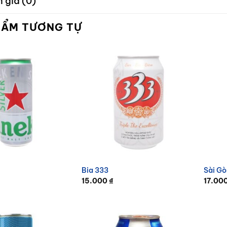
 giá (0)
HẨM TƯƠNG TỰ
Bia 333
Sài Gò
15.000
₫
17.00