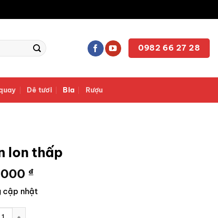
0982 66 27 28
quay
Dê tươi
Bia
Rượu
n lon thấp
.000
₫
 cập nhật
on thấp số lượng