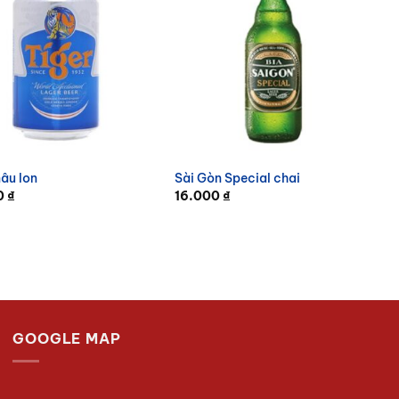
nâu lon
Sài Gòn Special chai
0
₫
16.000
₫
GOOGLE MAP