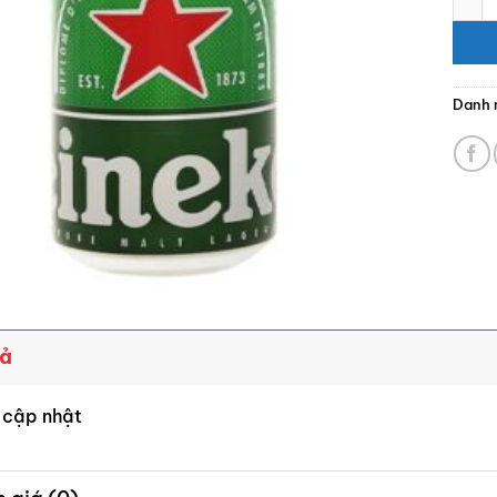
Danh 
tả
 cập nhật