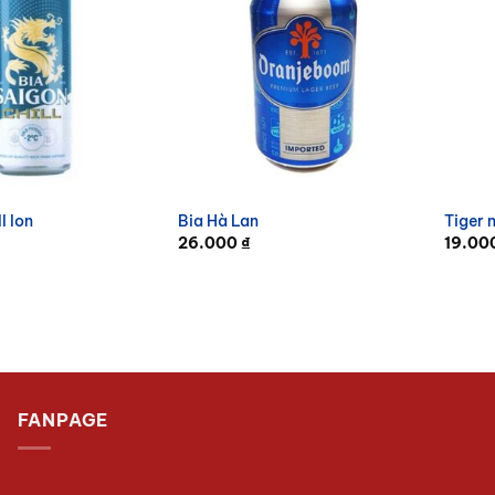
l lon
Bia Hà Lan
Tiger 
26.000
₫
19.00
FANPAGE