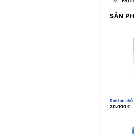
Đánh
SẢN P
Ken lon nhỏ
30.000
₫