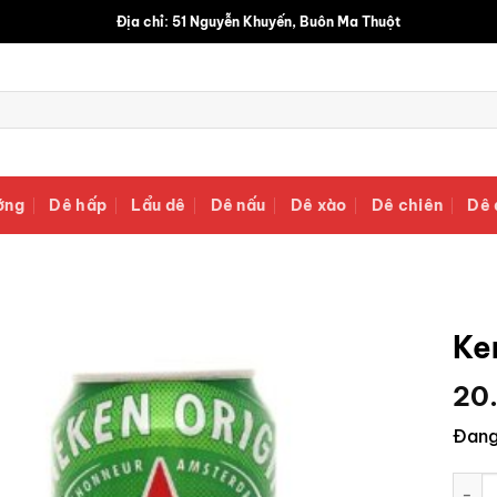
Địa chỉ: 51 Nguyễn Khuyến, Buôn Ma Thuột
ớng
Dê hấp
Lẩu dê
Dê nấu
Dê xào
Dê chiên
Dê 
Ke
20
Đang
Ken l