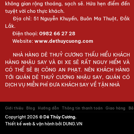
không gian rộng thoáng, sạch sẽ. Hứa hẹn điểm đến
tuyệt vời cho thực khách.
Địa chỉ: 51 Nguyễn Khuyến, Buôn Ma Thuột, Đắk
Lắk.
Điện thoại:
0982 66 27 28
Website:
www.dethuycuong.com
NHÀ HÀNG DÊ THUỶ CƯƠNG THẤU HIỂU KHÁCH
HÀNG NHẬU SAY VÀ ĐI XE SẼ RẤT NGUY HIỂM VÀ
CÓ THỂ SẼ BỊ CÔNG AN PHẠT. NÊN KHÁCH HÀNG
TỚI QUÁN DÊ THUỶ CƯƠNG NHẬU SAY, QUÁN CÓ
DỊCH VỤ MIỄN PHÍ ĐƯA KHÁCH SAY VỀ TẬN NHÀ
Giới thiệu
Blog
Hướng dẫn
Thông tin thanh toán
Giao hàng
Bả
Copyright 2026 ©
Dê Thủy Cương.
Thiết kế web & vận hành bởi
DUNG.VN