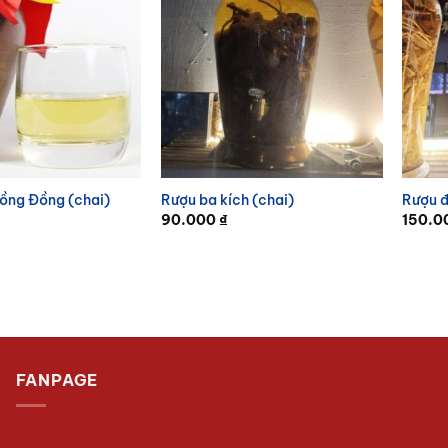
ồng Đồng (chai)
Rượu ba kích (chai)
Rượu đ
90.000
₫
150.
FANPAGE