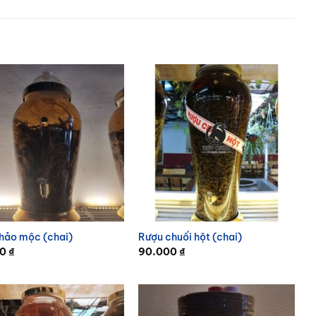
hảo mộc (chai)
Rượu chuối hột (chai)
00
₫
90.000
₫