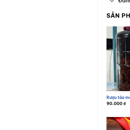
Đánh
SẢN P
Rượu táo m
90.000
₫