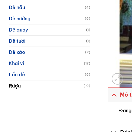
Dê nấu
(4)
Dê nướng
(6)
Dê quay
(1)
Dê tươi
(1)
Dê xào
(2)
Khai vị
(17)
Lẩu dê
(6)
Rượu
(10)
Mô 
Đang