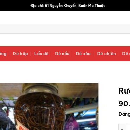
Địa chỉ: 51 Nguyễn Khuyến, Buôn Ma Thuột
ớng
Dê hấp
Lẩu dê
Dê nấu
Dê xào
Dê chiên
Dê 
Rư
90
Đang
Rượu 