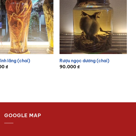
inh lăng (chai)
Rượu ngọc dương (chai)
000
₫
90.000
₫
GOOGLE MAP