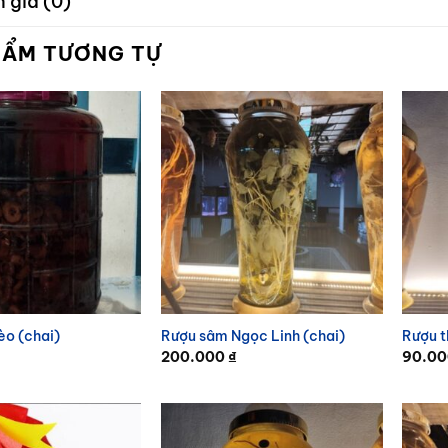
 giá (0)
HẨM TƯƠNG TỰ
èo (chai)
Rượu sâm Ngọc Linh (chai)
Rượu t
200.000
₫
90.0