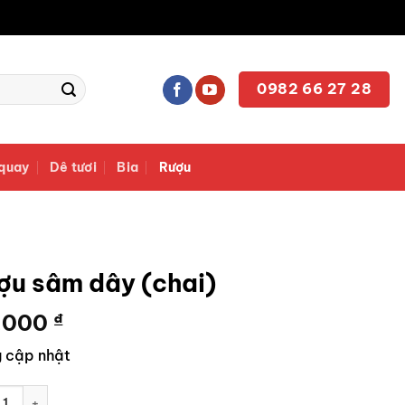
0982 66 27 28
quay
Dê tươi
Bia
Rượu
ợu sâm dây (chai)
.000
₫
 cập nhật
sâm dây (chai) số lượng