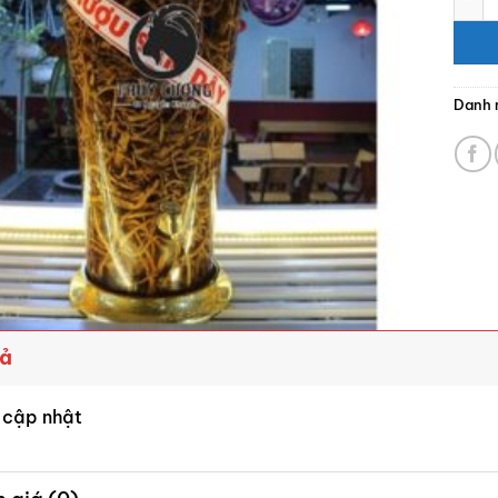
Danh 
tả
 cập nhật